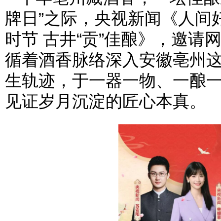
牌日”之际，央视新闻《人间
时节 古井“贡”佳酿》，邀
循着酒香脉络深入安徽亳州
生轨迹，于一器一物、一酿
见证岁月沉淀的匠心本真。