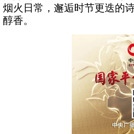
烟火日常，邂逅时节更迭的
醇香。