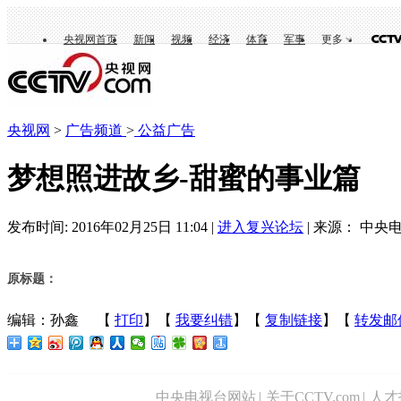
央视网首页
新闻
视频
经济
体育
军事
更多
央视网
>
广告频道
>
公益广告
梦想照进故乡-甜蜜的事业篇
发布时间: 2016年02月25日 11:04 |
进入复兴论坛
| 来源： 中央电
原标题：
编辑：孙鑫
【
打印
】【
我要纠错
】【
复制链接
】【
转发邮
中央电视台网站
|
关于CCTV.com
|
人才